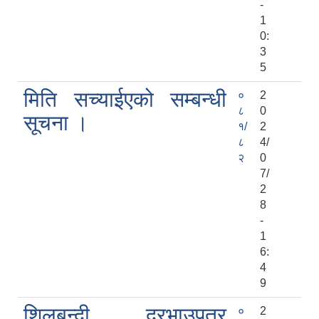
-
1
0:
3
5
मिति सच्याईएको सम्बन्धी
०
2
८
0
सूचना ।
१/
2
८
4/
२
0
7/
2
8
-
1
6:
4
9
शिलबन्दी दरभाउपत्र
०
2