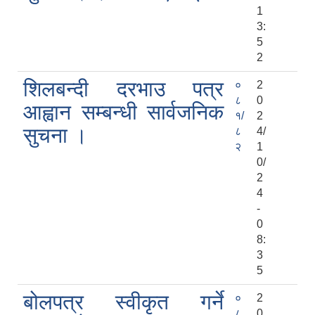
1
3:
5
2
शिलबन्दी दरभाउ पत्र
०
2
८
0
आह्वान सम्बन्धी सार्वजनिक
१/
2
सुचना ।
८
4/
२
1
0/
2
4
-
0
8:
3
5
बोलपत्र स्वीकृत गर्ने
०
2
८
0