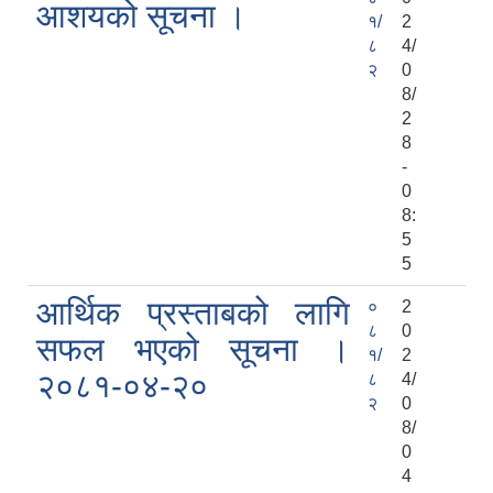
आशयको सूचना ।
१/
2
८
4/
२
0
8/
2
8
-
0
8:
5
5
आर्थिक प्रस्ताबको लागि
०
2
८
0
सफल भएको सूचना ।
१/
2
२०८१-०४-२०
८
4/
२
0
8/
0
4