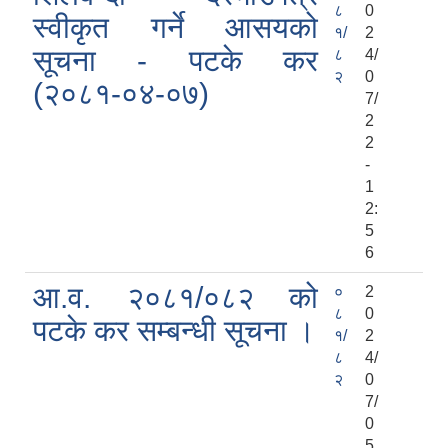
८
0
स्वीकृत गर्ने आसयको
१/
2
सूचना - पटके कर
८
4/
२
0
(२०८१-०४-०७)
7/
2
2
-
1
2:
5
6
आ.व. २०८१/०८२ को
०
2
८
0
पटके कर सम्बन्धी सूचना ।
१/
2
८
4/
२
0
7/
0
5