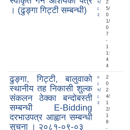
स्वीकृत गर्ने आशयको पत्र
१/
2
। (ढुङ्गा गिट्टी सम्बन्धी)
८
5/
२
0
1/
0
7
-
1
1:
4
4
ढुङ्गा, गिट्टी, बालुवाको
०
2
८
0
स्थानीय तह निकासी शुल्क
१/
2
संकलन ठेक्का बन्दोबस्ती
८
4/
२
1
सम्बन्धी E-Bidding
2/
दरभाउपत्र आह्वान सम्बन्धी
1
8
सुचना । २०८१-०९-०३
-