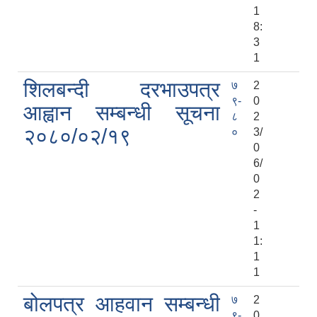
1
8:
3
1
शिलबन्दी दरभाउपत्र
७
2
९-
0
आह्वान सम्बन्धी सूचना
८
2
२०८०/०२/१९
०
3/
0
6/
0
2
-
1
1:
1
1
बोलपत्र आहवान सम्बन्धी
७
2
९-
0