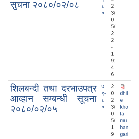
सुचना २०८०/०२/०८
८
2
०
3/
0
5/
2
2
-
1
9:
4
6
शिलबन्दी तथा दरभाउपत्र
७
2
९-
0
dhil
आव्हान सम्बन्धी सूचना
८
2
e
२०८०/०२/०५
०
3/
kho
0
la
5/
mu
1
han
9
gari