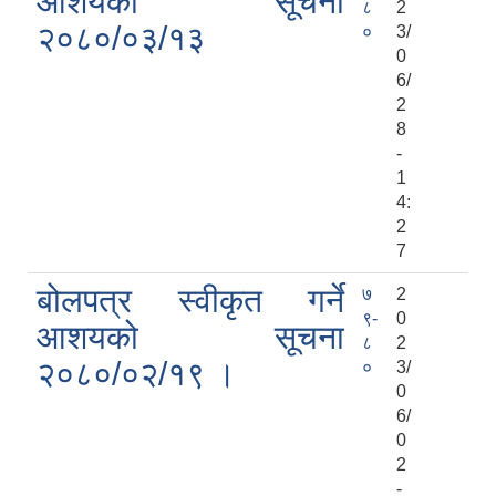
आशयको सूचना
८
2
२०८०/०३/१३
०
3/
0
6/
2
8
-
1
4:
2
7
बोलपत्र स्वीकृत गर्ने
७
2
९-
0
आशयको सूचना
८
2
२०८०/०२/१९ ।
०
3/
0
6/
0
2
-