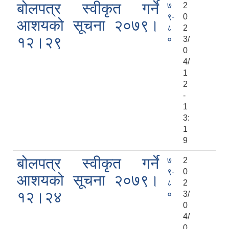
बोलपत्र स्वीकृत गर्ने
७
2
९-
0
आशयको सूचना २०७९।
८
2
१२।२९
०
3/
0
4/
1
2
-
1
3:
1
9
बोलपत्र स्वीकृत गर्ने
७
2
९-
0
आशयको सूचना २०७९।
८
2
१२।२४
०
3/
0
4/
0