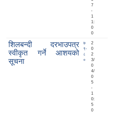
7
-
1
1:
0
0
शिलबन्दी दरभाउपत्र
७
2
९-
0
स्वीकृत गर्ने आशयको
८
2
सूचना
०
3/
0
4/
0
5
-
1
0:
5
0