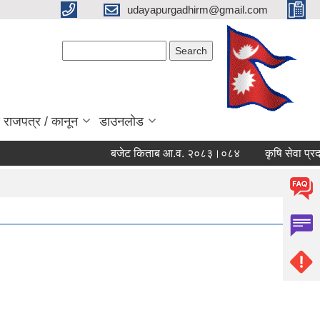
udayapurgadhirm@gmail.com
Search form
Search
 राजपत्र / कानून
डाउनलोड
बजेट किताब आ.व. २०८३।०८४
कृषि सेवा प्रदा