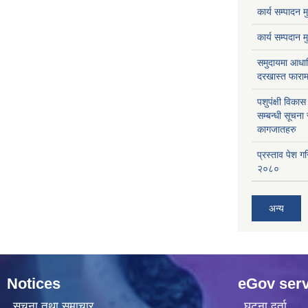
कार्य सम्पादन 
कार्य सम्पदान 
समुदायमा आधार
दरखास्त फाराम
पशुपंक्षी विक
सम्बन्धी सूचना
कागजातहरु
प्रस्ताव पेश ग
२०८०
अन्य
Notices
eGov serv
सूचना तथा समाचार
घटना दर्ता