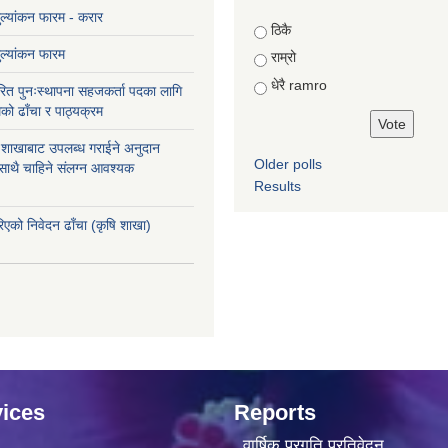
मुल्यांकन फारम - करार
Choices
ठिकै
मुल्यांकन फारम
राम्रो
धेरै ramro
ित पुनःस्थापना सहजकर्ता पदका लागि
को ढाँचा र पाठ्यक्रम
ास शाखाबाट उपलब्ध गराईने अनुदान
Older polls
 साथै चाहिने संलग्न आवश्यक
Results
रिएको निवेदन ढाँचा (कृषि शाखा)
ices
Reports
वार्षिक प्रगति प्रतिवेदन