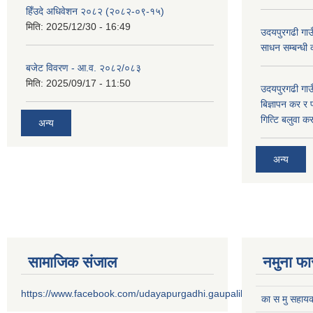
हिँउदे अधिवेशन २०८२ (२०८२-०९-१५)
मिति:
2025/12/30 - 16:49
उदयपुरगढी गाउँ
साधन सम्बन्धी
बजेट विवरण - आ.व. २०८२/०८३
मिति:
2025/09/17 - 11:50
उदयपुरगढी गाउँ
बिज्ञापन कर र 
गित्टि बलुवा 
अन्य
अन्य
सामाजिक संजाल
नमुना फा
https://www.facebook.com/udayapurgadhi.gaupalika
का स मु सहायक