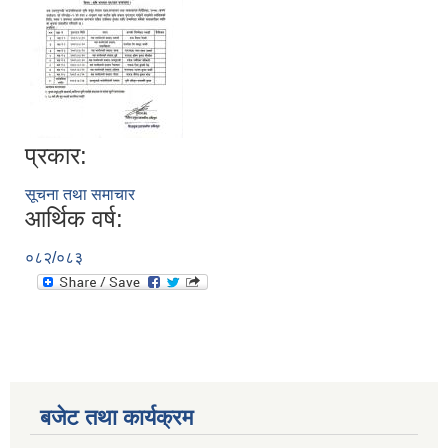
प्रकार:
सूचना तथा समाचार
आर्थिक वर्ष:
सूचनाको हक सम्बन्धी विवरण - स्वत प्रकाशन (२०८२ साउन - असोज)
०८२/०८३
बजेट तथा कार्यक्रम