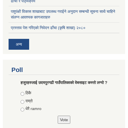
ढाँचा र पाठ्यक्रम
पशुपंक्षी विकास शाखाबाट उपलब्ध गराईने अनुदान सम्बन्धी सूचना साथै चाहिने
संलग्न आवश्यक कागजातहरु
प्रस्ताव पेश गरिएको निवेदन ढाँचा (कृषि शाखा) २०८०
अन्य
Poll
हजुरहरुलाई उदयपुरगढी गाउँपालिकाको वेबसाइट कस्तो लग्यो ?
Choices
ठिकै
राम्रो
धेरै ramro