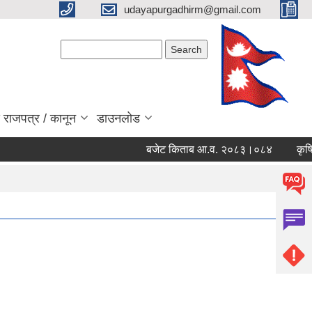
udayapurgadhirm@gmail.com
Search form
Search
 राजपत्र / कानून
डाउनलोड
बजेट किताब आ.व. २०८३।०८४
कृषि से