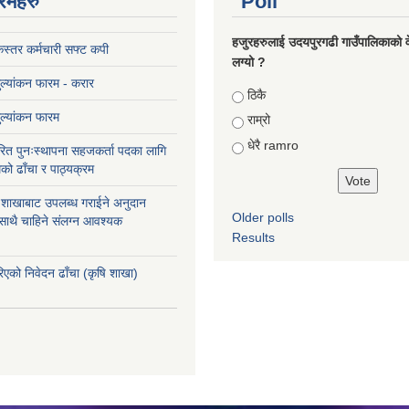
रमहरु
Poll
हजुरहरुलाई उदयपुरगढी गाउँपालिकाको 
स्तर कर्मचारी सफ्ट कपी
लग्यो ?
मुल्यांकन फारम - करार
Choices
ठिकै
मुल्यांकन फारम
राम्रो
धेरै ramro
ित पुनःस्थापना सहजकर्ता पदका लागि
को ढाँचा र पाठ्यक्रम
ास शाखाबाट उपलब्ध गराईने अनुदान
Older polls
 साथै चाहिने संलग्न आवश्यक
Results
रिएको निवेदन ढाँचा (कृषि शाखा)