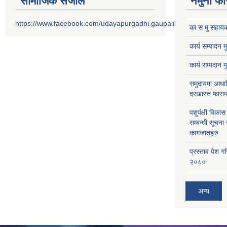
सामाजिक संजाल
नमुना फा
https://www.facebook.com/udayapurgadhi.gaupalika
का स मु सहायक
कार्य सम्पादन 
कार्य सम्पदान 
समुदायमा आधार
दरखास्त फाराम
पशुपंक्षी विक
सम्बन्धी सूचना
कागजातहरु
प्रस्ताव पेश ग
२०८०
अन्य