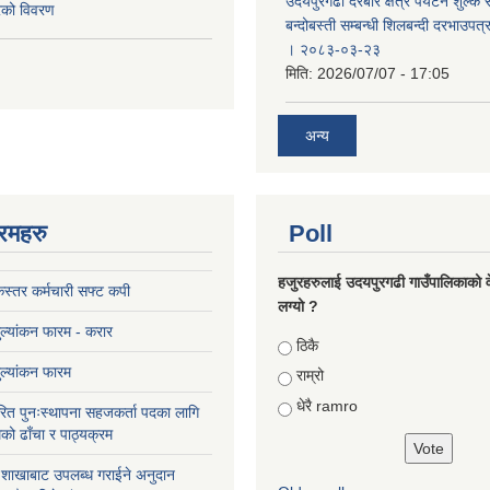
उदयपुरगढी दरबार क्षेत्र पर्यटन शुल्क
करको विवरण
बन्दोबस्ती सम्बन्धी शिलबन्दी दरभाउपत
। २०८३-०३-२३
मिति:
2026/07/07 - 17:05
अन्य
रमहरु
Poll
हजुरहरुलाई उदयपुरगढी गाउँपालिकाको 
स्तर कर्मचारी सफ्ट कपी
लग्यो ?
मुल्यांकन फारम - करार
Choices
ठिकै
मुल्यांकन फारम
राम्रो
धेरै ramro
ित पुनःस्थापना सहजकर्ता पदका लागि
को ढाँचा र पाठ्यक्रम
ास शाखाबाट उपलब्ध गराईने अनुदान