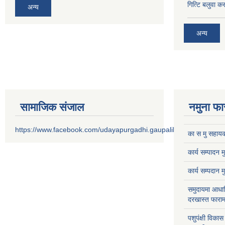
गित्टि बलुवा 
अन्य
अन्य
सामाजिक संजाल
नमुना फा
https://www.facebook.com/udayapurgadhi.gaupalika
का स मु सहायक
कार्य सम्पादन 
कार्य सम्पदान 
समुदायमा आधार
दरखास्त फाराम
पशुपंक्षी विक