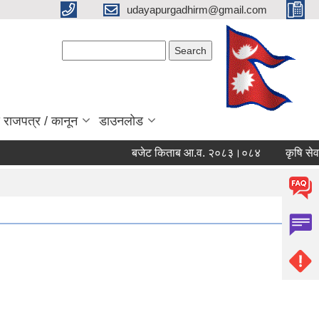
udayapurgadhirm@gmail.com
Search form
Search
 राजपत्र / कानून
डाउनलोड
बजेट किताब आ.व. २०८३।०८४
कृषि सेवा प