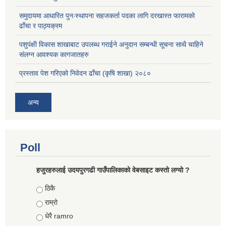
समुदायमा आधारित पुनःस्थापना सहजकर्ता पदका लागि दरखास्त फारामको
ढाँचा र पाठ्यक्रम
पशुपंक्षी विकास शाखाबाट उपलब्ध गराईने अनुदान सम्बन्धी सूचना साथै चाहिने
संलग्न आवश्यक कागजातहरु
प्रस्ताव पेश गरिएको निवेदन ढाँचा (कृषि शाखा) २०८०
अन्य
Poll
हजुरहरुलाई उदयपुरगढी गाउँपालिकाको वेबसाइट कस्तो लग्यो ?
Choices
ठिकै
राम्रो
धेरै ramro