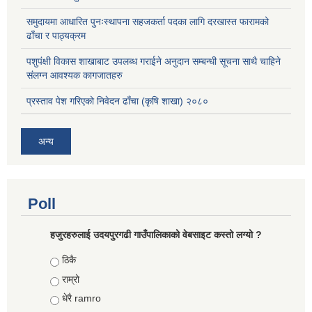
समुदायमा आधारित पुनःस्थापना सहजकर्ता पदका लागि दरखास्त फारामको
ढाँचा र पाठ्यक्रम
पशुपंक्षी विकास शाखाबाट उपलब्ध गराईने अनुदान सम्बन्धी सूचना साथै चाहिने
संलग्न आवश्यक कागजातहरु
प्रस्ताव पेश गरिएको निवेदन ढाँचा (कृषि शाखा) २०८०
अन्य
Poll
हजुरहरुलाई उदयपुरगढी गाउँपालिकाको वेबसाइट कस्तो लग्यो ?
Choices
ठिकै
राम्रो
धेरै ramro