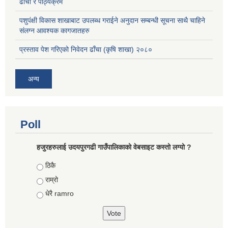
ढाँचा र पाठ्यक्रम
पशुपंक्षी विकास शाखाबाट उपलब्ध गराईने अनुदान सम्बन्धी सूचना साथै चाहिने
संलग्न आवश्यक कागजातहरु
प्रस्ताव पेश गरिएको निवेदन ढाँचा (कृषि शाखा) २०८०
अन्य
Poll
हजुरहरुलाई उदयपुरगढी गाउँपालिकाको वेबसाइट कस्तो लग्यो ?
Choices
ठिकै
राम्रो
धेरै ramro