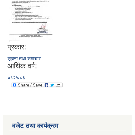
प्रकार:
सूचना तथा समाचार
आर्थिक वर्ष:
सूचनाको हक सम्बन्धी विवरण - स्वत प्रकाशन (२०८२ साउन - असोज)
०८२/०८३
बजेट तथा कार्यक्रम