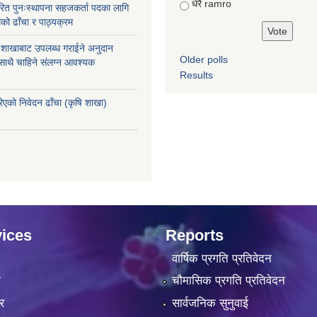
धेरै ramro
ित पुनःस्थापना सहजकर्ता पदका लागि
को ढाँचा र पाठ्यक्रम
ास शाखाबाट उपलब्ध गराईने अनुदान
Older polls
 साथै चाहिने संलग्न आवश्यक
Results
रिएको निवेदन ढाँचा (कृषि शाखा)
ices
Reports
वार्षिक प्रगति प्रतिवेदन
ा
चौमासिक प्रगति प्रतिवेदन
र
सार्वजनिक सुनुवाई