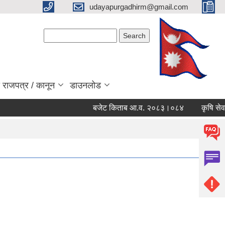
udayapurgadhirm@gmail.com
Search form
Search
 राजपत्र / कानून
डाउनलोड
बजेट किताब आ.व. २०८३।०८४
कृषि सेवा प्