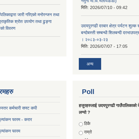
नमुना मा.वि.भलायडाँडा)
मिति:
2026/07/10 - 09:42
पलिकाद्वारा जारी गरिएको मनोरन्जन तथा
प्राकृतिक श्रोत उपयोग तथा ढुङ्गा
उदयपुरगढी दरबार क्षेत्र पर्यटन शुल्क
करको विवरण
बन्दोबस्ती सम्बन्धी शिलबन्दी दरभाउपत
। २०८३-०३-२३
मिति:
2026/07/07 - 17:05
अन्य
रमहरु
Poll
हजुरहरुलाई उदयपुरगढी गाउँपालिकाको 
स्तर कर्मचारी सफ्ट कपी
लग्यो ?
मुल्यांकन फारम - करार
Choices
ठिकै
मुल्यांकन फारम
राम्रो