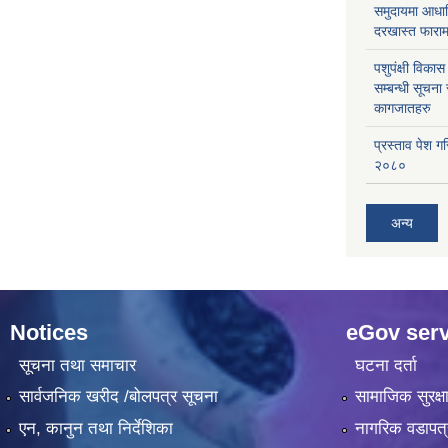
समुदायमा आधार
दरखास्त फाराम
पशुपंक्षी विक
सम्बन्धी सूचना
कागजातहरु
प्रस्ताव पेश ग
२०८०
अन्य
Notices
eGov serv
सूचना तथा समाचार
घटना दर्ता
सार्वजनिक खरीद /बोलपत्र सूचना
सामाजिक सुरक्ष
एन, कानुन तथा निर्देशिका
नागरिक वडापत्