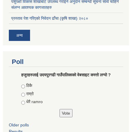
पशुपंक्षी विकास शाखाबाट उपलब्ध गराईने अनुदान सम्बन्धी सूचना साथै चाहिने
संलग्न आवश्यक कागजातहरु
प्रस्ताव पेश गरिएको निवेदन ढाँचा (कृषि शाखा) २०८०
अन्य
Poll
हजुरहरुलाई उदयपुरगढी गाउँपालिकाको वेबसाइट कस्तो लग्यो ?
Choices
ठिकै
राम्रो
धेरै ramro
Older polls
Results