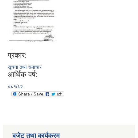
प्रकार:
सूचना तथा समाचार
सूचनाको हक सम्बन्धी विवरण - स्वत प्रकाशन (२०८२ साउन - असोज)
आर्थिक वर्ष:
०८१/८२
बजेट तथा कार्यक्रम