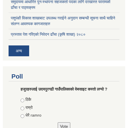
समुदायमा आधारित पुनःस्थापना सहजकर्ता पदका लागि दरखास्त फारामको
ढाँचा र पाठ्यक्रम
पशुपंक्षी विकास शाखाबाट उपलब्ध गराईने अनुदान सम्बन्धी सूचना साथै चाहिने
संलग्न आवश्यक कागजातहरु
प्रस्ताव पेश गरिएको निवेदन ढाँचा (कृषि शाखा) २०८०
अन्य
Poll
हजुरहरुलाई उदयपुरगढी गाउँपालिकाको वेबसाइट कस्तो लग्यो ?
Choices
ठिकै
राम्रो
धेरै ramro