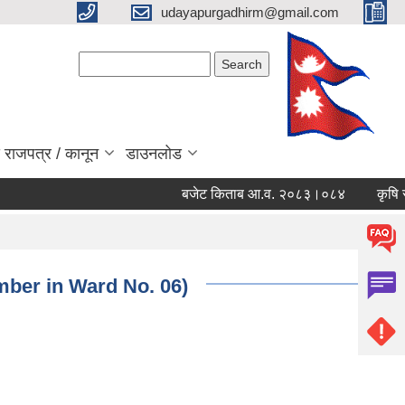
udayapurgadhirm@gmail.com
Search form
Search
 राजपत्र / कानून
डाउनलोड
बजेट किताब आ.व. २०८३।०८४
कृषि सेवा
amber in Ward No. 06)