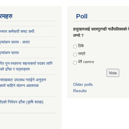
रमहरु
Poll
हजुरहरुलाई उदयपुरगढी गाउँपालिकाको 
स्तर कर्मचारी सफ्ट कपी
लग्यो ?
मुल्यांकन फारम - करार
Choices
ठिकै
मुल्यांकन फारम
राम्रो
धेरै ramro
ित पुनःस्थापना सहजकर्ता पदका लागि
को ढाँचा र पाठ्यक्रम
ास शाखाबाट उपलब्ध गराईने अनुदान
Older polls
 साथै चाहिने संलग्न आवश्यक
Results
रिएको निवेदन ढाँचा (कृषि शाखा)