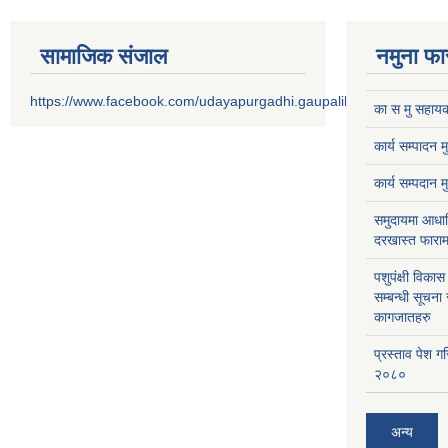
सामाजिक संजाल
नमुना फा
https://www.facebook.com/udayapurgadhi.gaupalika
का स मु सहायक
कार्य सम्पादन 
कार्य सम्पदान 
समुदायमा आधार
दरखास्त फाराम
पशुपंक्षी विक
सम्बन्धी सूचना
कागजातहरु
प्रस्ताव पेश ग
२०८०
अन्य