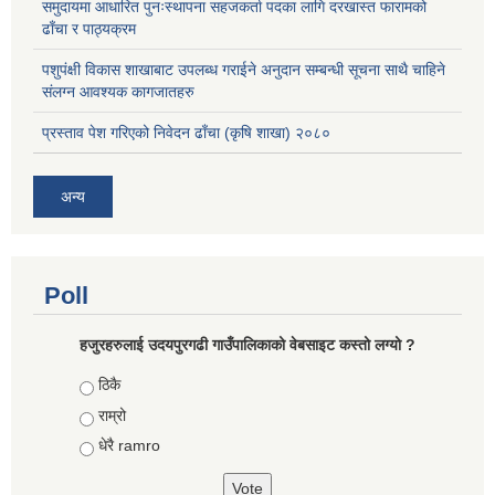
समुदायमा आधारित पुनःस्थापना सहजकर्ता पदका लागि दरखास्त फारामको
ढाँचा र पाठ्यक्रम
पशुपंक्षी विकास शाखाबाट उपलब्ध गराईने अनुदान सम्बन्धी सूचना साथै चाहिने
संलग्न आवश्यक कागजातहरु
प्रस्ताव पेश गरिएको निवेदन ढाँचा (कृषि शाखा) २०८०
अन्य
Poll
हजुरहरुलाई उदयपुरगढी गाउँपालिकाको वेबसाइट कस्तो लग्यो ?
Choices
ठिकै
राम्रो
धेरै ramro