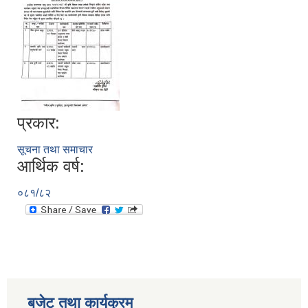
प्रकार:
सूचना तथा समाचार
सूचनाको हक सम्बन्धी विवरण - स्वत प्रकाशन (२०८२ साउन - असोज)
आर्थिक वर्ष:
०८१/८२
बजेट तथा कार्यक्रम