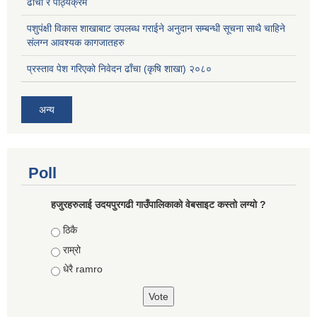
ढाँचा र पाठ्यक्रम
पशुपंक्षी विकास शाखाबाट उपलब्ध गराईने अनुदान सम्बन्धी सूचना साथै चाहिने
संलग्न आवश्यक कागजातहरु
प्रस्ताव पेश गरिएको निवेदन ढाँचा (कृषि शाखा) २०८०
अन्य
Poll
हजुरहरुलाई उदयपुरगढी गाउँपालिकाको वेबसाइट कस्तो लग्यो ?
Choices
ठिकै
राम्रो
धेरै ramro