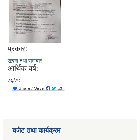
प्रकार:
सूचना तथा समाचार
आर्थिक वर्ष:
सूचनाको हक सम्बन्धी विवरण - स्वत प्रकाशन (२०८२ साउन - असोज)
७६/७७
बजेट तथा कार्यक्रम