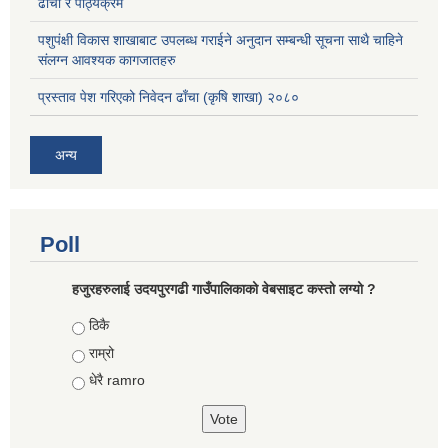
ढाँचा र पाठ्यक्रम
पशुपंक्षी विकास शाखाबाट उपलब्ध गराईने अनुदान सम्बन्धी सूचना साथै चाहिने
संलग्न आवश्यक कागजातहरु
प्रस्ताव पेश गरिएको निवेदन ढाँचा (कृषि शाखा) २०८०
अन्य
Poll
हजुरहरुलाई उदयपुरगढी गाउँपालिकाको वेबसाइट कस्तो लग्यो ?
Choices
ठिकै
राम्रो
धेरै ramro